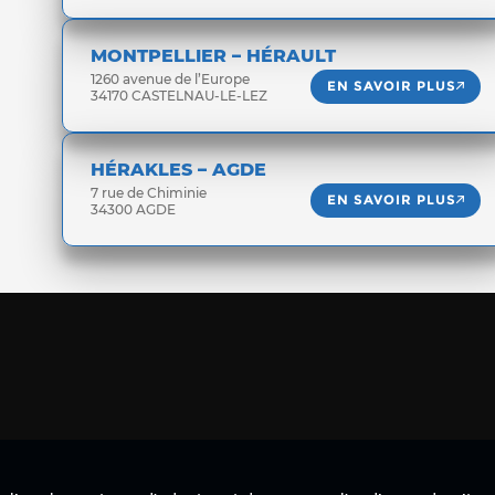
MONTPELLIER – HÉRAULT
1260 avenue de l’Europe
EN SAVOIR PLUS
34170 CASTELNAU-LE-LEZ
HÉRAKLES – AGDE
7 rue de Chiminie
EN SAVOIR PLUS
34300 AGDE