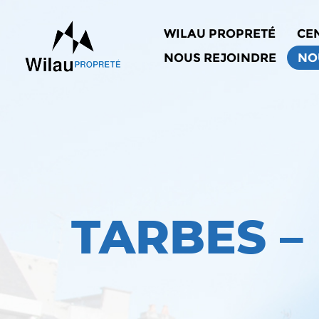
Aller
au
WILAU PROPRETÉ
CE
contenu
principal
NOUS REJOINDRE
NO
TARBES –