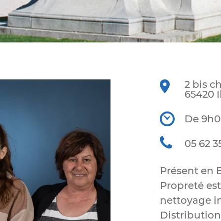
2 bis c
65420 
De 9h0
05 62 3
Présent en 
Propreté es
nettoyage i
Distribution,