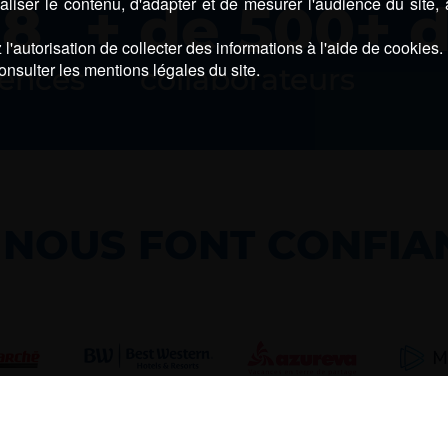
liser le contenu, d'adapter et de mesurer l'audience du site,
8
+ de
500
+ 
l'autorisation de collecter des informations à l'aide de cookies.
onsulter les mentions légales du site.
ences
collaborateurs
S NOUS FONT CONFIA