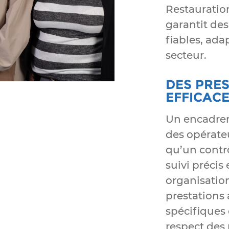
Restauration
garantit des
fiables, ad
secteur.
DES PRES
EFFICAC
Un encadre
des opérateu
qu’un contrô
suivi précis
organisation
prestations
spécifiques
respect des